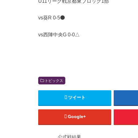
U11リーグ戦京都東ブロック1部
vs葵R 0-5⚫️
vs西陣中央G 0-0△
トピックス
ツイート
Google+
公式戦結果