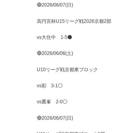
🔴2026/06/07(日)
高円宮杯U15リーグ戦2026京都2部
vs大住中 1-5⚫️
🔴2026/06/06(土)
U10リーグ戦京都東ブロック
vs彩 3-1⚪️
vs鷹峯 2-0⚪️
🔴2026/06/07(日)