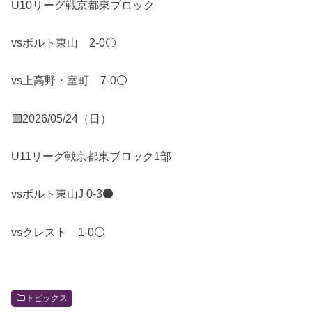
U10リーグ戦京都東ブロック
vsボルト東山 2-0⚪️
vs上高野・室町 7-0⚪️
🟥2026/05/24（日）
U11リーグ戦京都東ブロック1部
vsボルト東山J 0-3⚫️
vsクレスト 1-0⚪️
トピックス