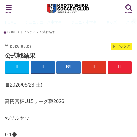
menu
search
HOME
ジュニアユース
中学生
ジュニア
小学生
キッズ
スタ
トピックス
公式戦結果
HOME
2026.05.27
トピックス
公式戦結果
🟥2026/05/23(土)
高円宮杯U15リーグ戦2026
vsソルセウ
0-1⚫️