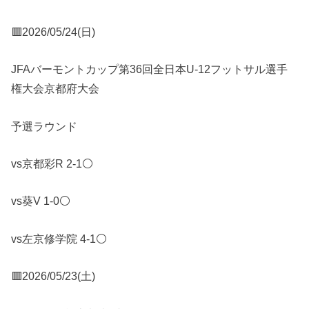
🟥2026/05/24(日)
JFAバーモントカップ第36回全日本U-12フットサル選手
権大会京都府大会
予選ラウンド
vs京都彩R 2-1⚪️
vs葵V 1-0⚪️
vs左京修学院 4-1⚪️
🟥2026/05/23(土)