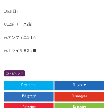
10/1(日)
U12府リーグ2部
vsアンフィニ1-1△
vsトライルＲ2-3⚫️
トピックス
ツイート
シェア
はてブ
Google+
Pocket
feedly