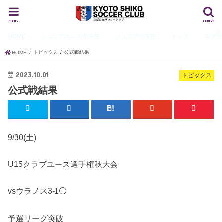
menu
search
HOME
ジュニアユース
中学生
ジュニア
小学生
キッズ
スタ
トピックス
公式戦結果
HOME
2023.10.01
トピックス
公式戦結果
9/30(土)
U15クラブユース選手権秋大会
vsウラノス3-1⚪️
予選リーグ突破