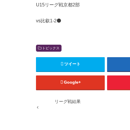
U15リーグ戦京都2部
vs比叡1-2⚫️
トピックス
ツイート
Google+
リーグ戦結果