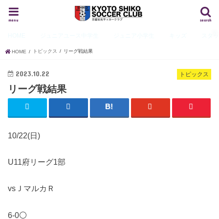
menu
search
HOME
ジュニアユース
中学生
ジュニア
小学生
キッズ
スタ
トピックス
リーグ戦結果
HOME
2023.10.22
トピックス
リーグ戦結果
10/22(日)
U11府リーグ1部
vsＪマルカＲ
6-0⚪️