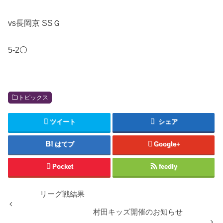
vs長岡京 SSＧ
5-2⚪️
トピックス
ツイート
シェア
はてブ
Google+
Pocket
feedly
リーグ戦結果
村田キッズ開催のお知らせ