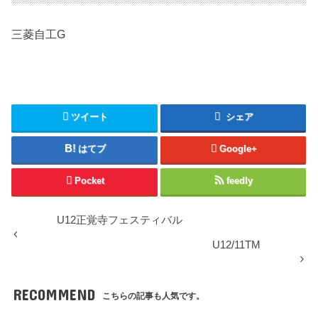
三菱自工G
ツイート
シェア
はてブ
Google+
Pocket
feedly
U12正覚寺フェスティバル
U12/11TM
RECOMMEND
こちらの記事も人気です。