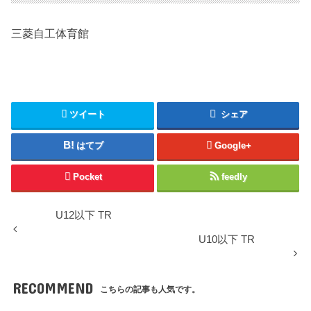
三菱自工体育館
ツイート
シェア
はてブ
Google+
Pocket
feedly
U12以下 TR
U10以下 TR
RECOMMEND
こちらの記事も人気です。